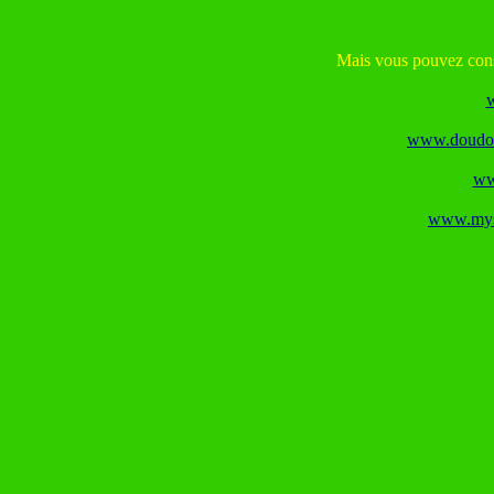
Mais vous pouvez consu
w
www.doudous
ww
www.mysp